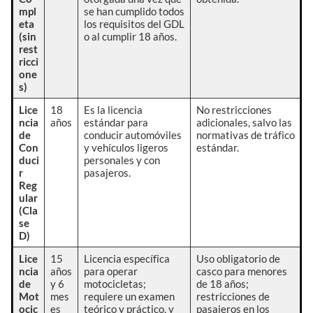
mpl
se han cumplido todos
eta
los requisitos del GDL
(sin
o al cumplir 18 años.
rest
ricci
one
s)
Lice
18
Es la licencia
No restricciones
ncia
años
estándar para
adicionales, salvo las
de
conducir automóviles
normativas de tráfico
Con
y vehículos ligeros
estándar.
duci
personales y con
r
pasajeros.
Reg
ular
(Cla
se
D)
Lice
15
Licencia específica
Uso obligatorio de
ncia
años
para operar
casco para menores
de
y 6
motocicletas;
de 18 años;
Mot
mes
requiere un examen
restricciones de
ocic
es
teórico y práctico, y
pasajeros en los