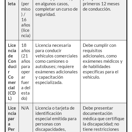
leta
(per
en algunos casos,
primeros 12 meses
miso
completar un curso de
de conducción.
) /
seguridad.
16
años
(lice
ncia)
Lice
18
Licencia necesaria
Debe cumplir con
ncia
años
para conducir
requisitos
de
(21
vehículos comerciales
adicionales, como
Con
años
como camiones o
exámenes médicos y
duci
para
autobuses; requiere
de habilidades
r
oper
exámenes adicionales
específicas para el
Co
ar
y capacitación
vehículo.
mer
fuer
especializada.
cial
a del
(CD
esta
L)
do)
Lice
N/A
Licencia o tarjeta de
Debe presentar
ncia
identificación
documentación
par
especial emitida para
médica que certifique
a
personas con
la discapacidad; no
Per
discapacidades,
tiene restricciones