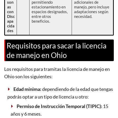
son
permitiendo
adicionales de
as
estacionamiento en
manejo, pero incluye
con
espacios designados,
adaptaciones según
Disc
entre otros
necesidad.
apa
beneficios.
cida
des
Requisitos para sacar la licencia
de manejo en Ohio
Los requisitos para tramitas la licencia de manejo en
Ohio son los siguientes:
Edad mínima:
dependiendo de la edad que tengas
podrás optar a un tipo de licencia u otro:
Permiso de Instrucción Temporal (TIPIC):
15
años y 6 meses.