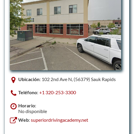
Ubicación
: 102 2nd Ave N, (56379) Sauk Rapids
Teléfono
:
+1 320-253-3300
Horario
:
No disponible
Web
:
superiordrivingacademy.net