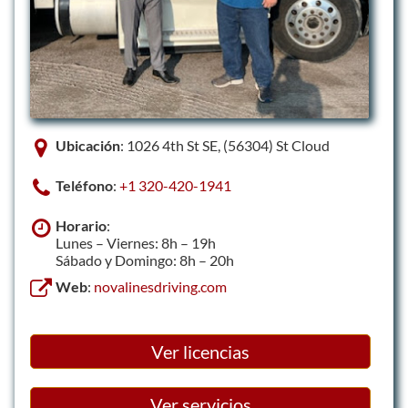
Ubicación
: 1026 4th St SE, (56304) St Cloud
Teléfono
:
+1 320-420-1941
Horario
:
Lunes – Viernes: 8h – 19h
Sábado y Domingo: 8h – 20h
Web
:
novalinesdriving.com
Ver licencias
Ver servicios