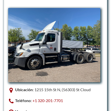
Ubicación
: 1215 15th St N, (56303) St Cloud
Teléfono
:
+1 320-201-7701