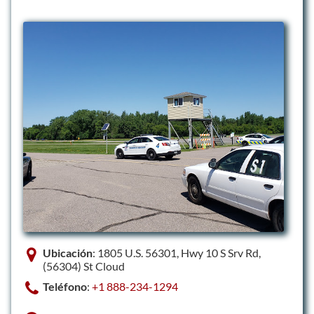
Ubicación
: 1805 U.S. 56301, Hwy 10 S Srv Rd,
(56304) St Cloud
Teléfono
:
+1 888-234-1294