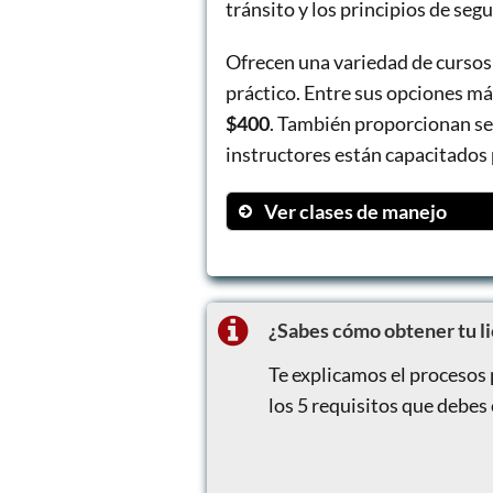
tránsito y los principios de segu
Ofrecen una variedad de cursos
práctico. Entre sus opciones m
$400
. También proporcionan ser
instructores están capacitados 
Ver clases de manejo
2 horas de manejo
6 horas de manejo
Examen práctico con aut
¿Sabes cómo obtener tu l
Te explicamos el procesos 
los 5 requisitos que debes