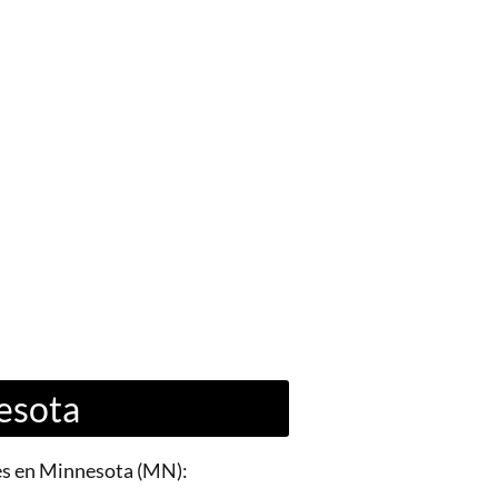
esota
tes en Minnesota (MN):