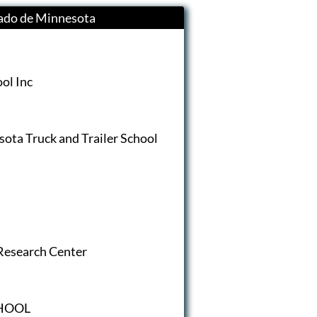
tado de Minnesota
ool Inc
sota Truck and Trailer School
Research Center
HOOL