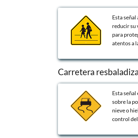
Esta señal
reducir su 
para prote
atentos a l
Carretera resbaladiz
Esta señal
sobre la po
nieve o hie
control del