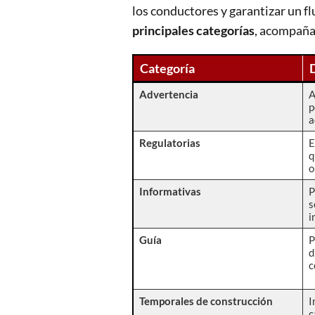
los conductores y garantizar un f
principales categorías
, acompañad
Categoría
Advertencia
A
p
a
Regulatorias
E
q
o
Informativas
P
s
i
Guía
P
d
c
Temporales de construcción
I
c