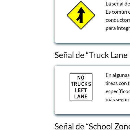
La señal d
Es común en
conductores
para integ
Señal de “Truck Lane 
En algunas 
áreas con 
específicos
más seguro 
Señal de “School Zone