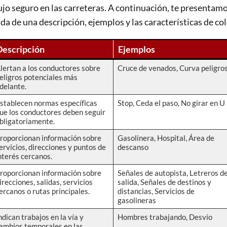
lujo seguro en las carreteras. A continuación, te presentam
a de una descripción, ejemplos y las características de col
Descripción
Ejemplos
lertan a los conductores sobre
Cruce de venados, Curva peligro
eligros potenciales más
delante.
stablecen normas específicas
Stop, Ceda el paso, No girar en U
ue los conductores deben seguir
bligatoriamente.
roporcionan información sobre
Gasolinera, Hospital, Área de
ervicios, direcciones y puntos de
descanso
nterés cercanos.
roporcionan información sobre
Señales de autopista, Letreros d
irecciones, salidas, servicios
salida, Señales de destinos y
ercanos o rutas principales.
distancias, Servicios de
gasolineras
ndican trabajos en la vía y
Hombres trabajando, Desvío
ambios temporales en las