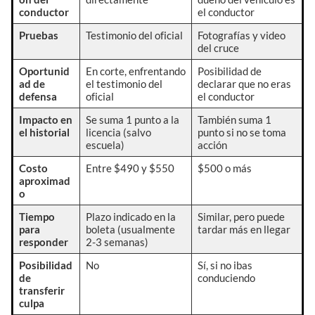
conductor
el conductor
Pruebas
Testimonio del oficial
Fotografías y video
del cruce
Oportunid
En corte, enfrentando
Posibilidad de
ad de
el testimonio del
declarar que no eras
defensa
oficial
el conductor
Impacto en
Se suma 1 punto a la
También suma 1
el historial
licencia (salvo
punto si no se toma
escuela)
acción
Costo
Entre $490 y $550
$500 o más
aproximad
o
Tiempo
Plazo indicado en la
Similar, pero puede
para
boleta (usualmente
tardar más en llegar
responder
2-3 semanas)
Posibilidad
No
Sí, si no ibas
de
conduciendo
transferir
culpa