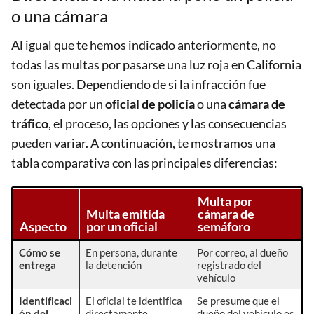
o una cámara
Al igual que te hemos indicado anteriormente, no
todas las multas por pasarse una luz roja en California
son iguales. Dependiendo de si la infracción fue
detectada por un
oficial de policía
o una
cámara de
tráfico
, el proceso, las opciones y las consecuencias
pueden variar. A continuación, te mostramos una
tabla comparativa con las principales diferencias:
Multa por
Multa emitida
cámara de
Aspecto
por un oficial
semáforo
Cómo se
En persona, durante
Por correo, al dueño
entrega
la detención
registrado del
vehículo
Identificaci
El oficial te identifica
Se presume que el
ón del
directamente
dueño del vehículo es