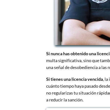
Si nunca has obtenido una licenc
multa significativa, sino que tam
una señal de desobediencia a las 
Si tienes una licencia vencida
, l
cuánto tiempo haya pasado desde 
no regularizas tu situación rápida
a reducir la sanción.