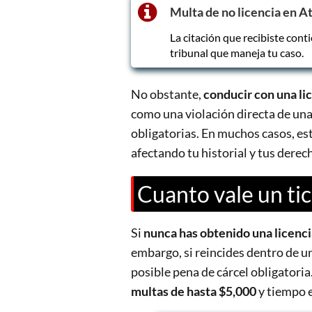
Multa de no licencia en A
La citación que recibiste conti
tribunal que maneja tu caso.
No obstante,
conducir con una li
como una violación directa de una 
obligatorias. En muchos casos, est
afectando tu historial y tus derec
Cuanto vale un tic
Si
nunca has obtenido una licenci
embargo, si reincides dentro de u
posible pena de cárcel obligatoria
multas de hasta $5,000
y tiempo e