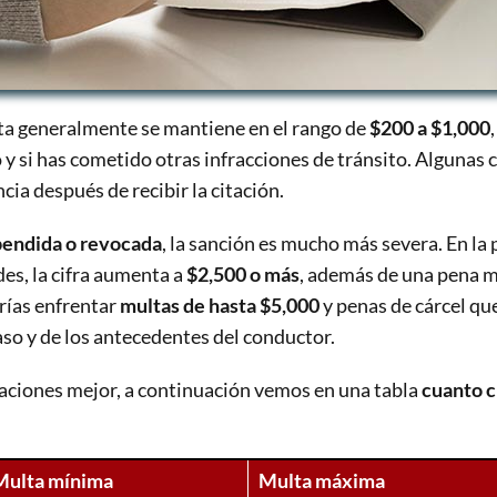
lta generalmente se mantiene en el rango de
$200 a $1,000
y si has cometido otras infracciones de tránsito. Algunas c
ia después de recibir la citación.
pendida o revocada
, la sanción es mucho más severa. En la
ides, la cifra aumenta a
$2,500 o más
, además de una pena 
rías enfrentar
multas de hasta $5,000
y penas de cárcel q
so y de los antecedentes del conductor.
aciones mejor, a continuación vemos en una tabla
cuanto c
Multa mínima
Multa máxima