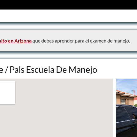
rretera tras la 4ª lección
las clases
rsonalizada
sito en Arizona
que debes aprender para el examen de manejo.
uto
do
te / Pals Escuela De Manejo
edades
es internacionales