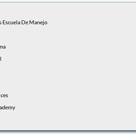
als Escuela De Manejo
uma
l
ices
Academy