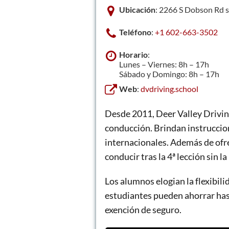
Ubicación
: 2266 S Dobson Rd 
Teléfono
:
+1 602-663-3502
Horario
:
Lunes – Viernes: 8h – 17h
Sábado y Domingo: 8h – 17h
Web
:
dvdriving.school
Desde 2011, Deer Valley Drivin
conducción. Brindan instruccio
internacionales. Además de ofre
conducir tras la 4ª lección sin 
Los alumnos elogian la flexibilid
estudiantes pueden ahorrar hast
exención de seguro.