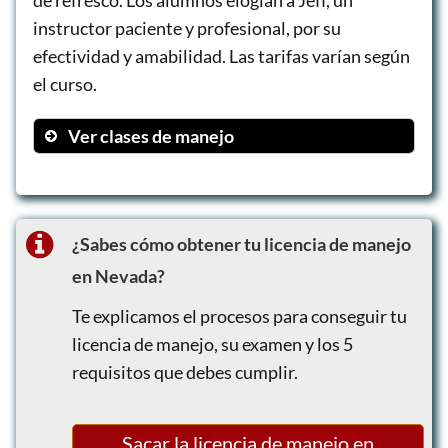
instructor paciente y profesional, por su
efectividad y amabilidad. Las tarifas varían según
el curso.
Ver clases de manejo
1-2-3 Week Driving Courses
50 Hour Driving Course
Nevada Approved Online Drivers Ed
¿Sabes cómo obtener tu licencia de manejo
DMV Test Preparation
en Nevada?
Pick Up From Home School or Work
Te explicamos el procesos para conseguir tu
Court Approved DUI School
licencia de manejo, su examen y los 5
YouTube Video Tutorials
requisitos que debes cumplir.
Freeway Lessons
Parking Lessons
Sacar la licencia de manejo en
Night Driving Lessons