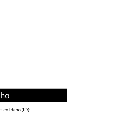
aho
s en Idaho (ID):