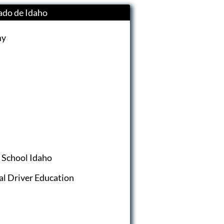
ado de Idaho
my
g School Idaho
l Driver Education