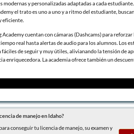
s modernas y personalizadas adaptadas a cada estudiante. A
emy el trato es uno a uno y a ritmo del estudiante, busca
 eficiente.
 Academy cuentan con cámaras (Dashcams) para reforzar la
iempo real hasta alertas de audio para los alumnos. Los e
fáciles de seguir y muy útiles, alivianando la tensión de a
cia enriquecedora. La academia ofrece también un descuen
or revisión de acciones del alumno durante la conducción
nductores (ejemplo: velocidad, paradas, distancia de seguim
jorada para el vehículo, estudiante e instructor.
icencia de manejo en Idaho?
por GPS en tiempo real dentro y fuera del vehículo
para conseguir tu licencia de manejo, su examen y