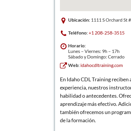
Ubicación
: 1111 S Orchard St 
Teléfono
:
+1 208-258-3515
Horario
:
Lunes – Viernes: 9h – 17h
Sábado y Domingo: Cerrado
Web
:
idahocdltraining.com
En Idaho CDL Training reciben a
experiencia, nuestros instructo
habilidad o antecedentes. Ofre
aprendizaje más efectivo. Adici
también ofrecemos un programa 
de la formación.