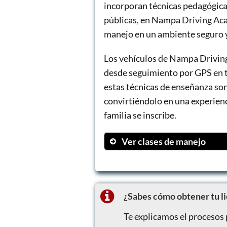
incorporan técnicas pedagógica
públicas, en Nampa Driving Acad
manejo en un ambiente seguro y
Los vehículos de Nampa Driving
desde seguimiento por GPS en t
estas técnicas de enseñanza son 
convirtiéndolo en una experien
familia se inscribe.
Ver clases de manejo
Aprendizaje potenciado p
Alertas de audio para co
Seguridad y protección me
¿Sabes cómo obtener tu l
Monitoreo y seguimiento 
Te explicamos el procesos 