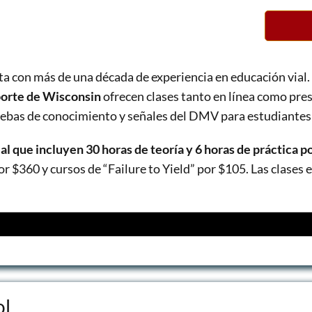
ta con más de una década de experiencia en educación vial. 
orte de Wisconsin
ofrecen clases tanto en línea como pre
ebas de conocimiento y señales del DMV para estudiantes
al que incluyen 30 horas de teoría y 6 horas de práctica p
or $360 y cursos de “Failure to Yield” por $105. Las clases 
assroom + BTW – $430
l Only – $360
oom + BTW – $430
ol
re to Yield – $105