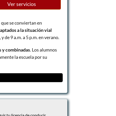
Ver servicios
 que se conviertan en
ptados a la situación vial
 y de 9 a.m. a 5 p.m. en verano.
es y combinadas
. Los alumnos
mente la escuela por su
uir tu licencia de conducir