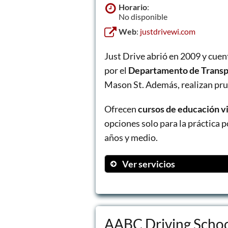
Horario
:
No disponible
Web
:
justdrivewi.com
Just Drive abrió en 2009 y cuen
por el
Departamento de Transp
Mason St. Además, realizan pru
Ofrecen
cursos de educación vi
opciones solo para la práctica p
años y medio.
Ver servicios
30-Hour Traditional Cl
6-Hour Behind the Whee
30-Hour Online Classr
AABC Driving Scho
2-Hour Traditional Failu