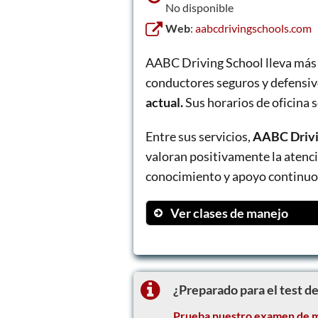
No disponible
Web
:
aabcdrivingschools.com
AABC Driving School lleva más 
conductores seguros y defensiv
actual.
Sus horarios de oficina s
Entre sus servicios,
AABC Drivin
valoran positivamente la atenc
conocimiento y apoyo continuo.
Ver clases de manejo
Complete In Person
Complete Online
Online Only
¿Preparado para el test d
In Car Only
Prueba nuestro examen de m