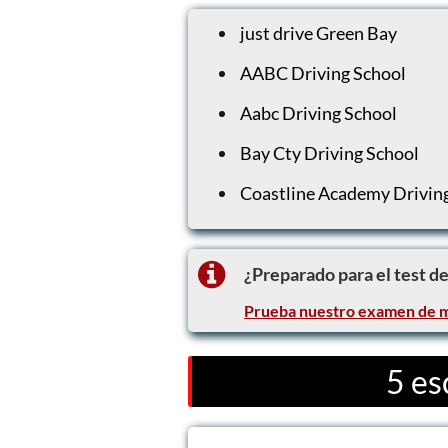
just drive Green Bay
AABC Driving School
Aabc Driving School
Bay Cty Driving School
Coastline Academy Drivin
¿Preparado para el test d
Prueba nuestro examen de m
5 es