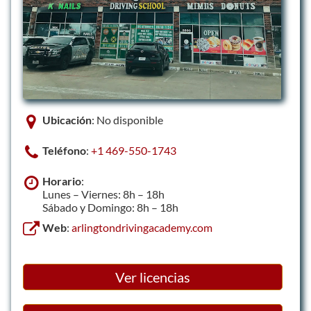
Ubicación
: No disponible
Teléfono
:
+1 469-550-1743
Horario
:
Lunes – Viernes: 8h – 18h
Sábado y Domingo: 8h – 18h
Web
:
arlingtondrivingacademy.com
Ver licencias