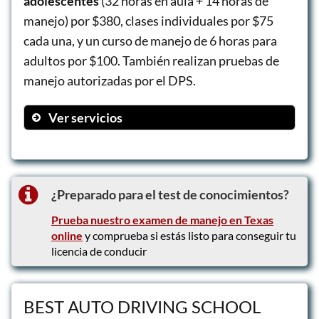
adolescentes
(32 horas en aula + 14 horas de
manejo) por $380, clases individuales por $75
cada una, y un curso de manejo de 6 horas para
adultos por $100. También realizan pruebas de
manejo autorizadas por el DPS.
Ver servicios
Educación vial para adolescentes (32
horas en aula + 14 horas de manejo)
Clases individuales
¿Preparado para el test de conocimientos?
Curso de manejo de 6 horas para adultos
Prueba nuestro examen de manejo en Texas
Pruebas de manejo autorizadas por el
online
y comprueba si estás listo para conseguir tu
DPS
licencia de conducir
BEST AUTO DRIVING SCHOOL