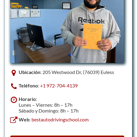
Ubicación
: 205 Westwood Dr, (76039) Euless
Teléfono
:
+1 972-704-4139
Horario
:
Lunes – Viernes: 8h – 17h
Sábado y Domingo: 8h – 17h
Web
:
bestautodrivingschool.com