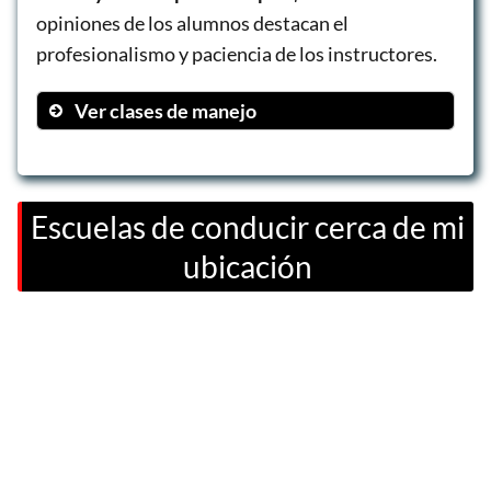
opiniones de los alumnos destacan el
profesionalismo y paciencia de los instructores.
Ver clases de manejo
Clase online y 6 horas prácticas
Solo clases prácticas
Prácticas adicionales
Escuelas de conducir cerca de mi
ubicación