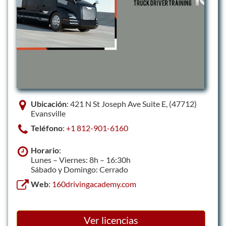
Ubicación
: 421 N St Joseph Ave Suite E, (47712)
Evansville
Teléfono
:
+1 812-901-6160
Horario
:
Lunes – Viernes: 8h – 16:30h
Sábado y Domingo: Cerrado
Web
:
160drivingacademy.com
Ver licencias