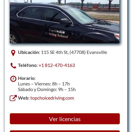
Ubicación
: 115 SE 4th St, (47708) Evansville
Teléfono
:
+1 812-470-4163
Horario
:
Lunes – Viernes: 8h – 17h
Sábado y Domingo: 9h – 15h
Web
:
topchoicedriving.com
Ver licencias