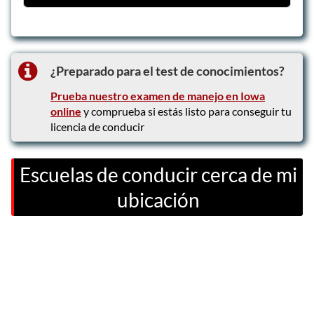
Curso de educación vial asistido por
padres
Curso en línea de 30 horas
¿Preparado para el test de conocimientos?
Servicios de rehabilitación para
personas con discapacidades
Prueba nuestro examen de manejo en Iowa
online
y comprueba si estás listo para conseguir tu
licencia de conducir
Escuelas de conducir cerca de mi
ubicación