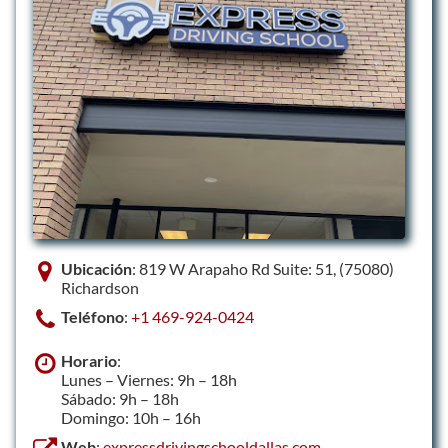
Ubicación
: 819 W Arapaho Rd Suite: 51, (75080)
Richardson
Teléfono
:
+1 469-924-0424
Horario
:
Lunes – Viernes: 9h – 18h
Sábado: 9h – 18h
Domingo: 10h – 16h
Web
:
expressdrivingschooldallas.com