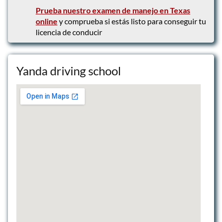
Paquete de 7 lecciones de conducción
Prueba nuestro examen de manejo en Texas
para adolescentes
online
y comprueba si estás listo para conseguir tu
licencia de conducir
Yanda driving school