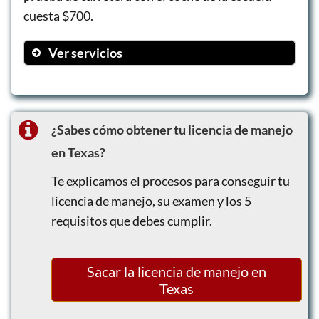
cuesta $700.
Ver servicios
Pruebas de permiso
Lecciones de manejo en carretera
Cursos completos para adolescentes (32
¿Sabes cómo obtener tu licencia de manejo
horas en aula + 14 horas de manejo)
en Texas?
Paquete completo para adultos (hasta 14
horas de manejo + prueba de carretera)
Te explicamos el procesos para conseguir tu
licencia de manejo, su examen y los 5
requisitos que debes cumplir.
Sacar la licencia de manejo en
Texas