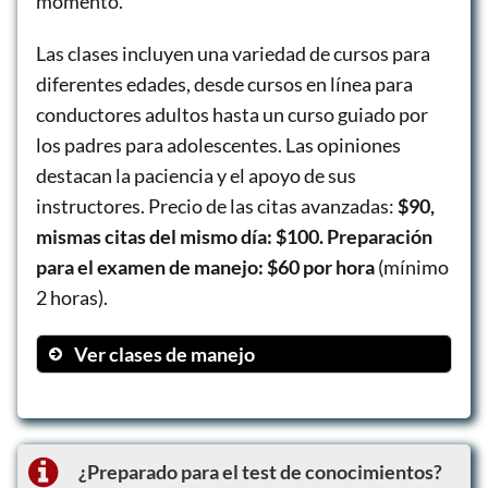
momento.
Las clases incluyen una variedad de cursos para
diferentes edades, desde cursos en línea para
conductores adultos hasta un curso guiado por
los padres para adolescentes. Las opiniones
destacan la paciencia y el apoyo de sus
instructores. Precio de las citas avanzadas:
$90,
mismas citas del mismo día: $100. Preparación
para el examen de manejo: $60 por hora
(mínimo
2 horas).
Ver clases de manejo
Curso de conducción para adultos (6
horas)
Curso para adolescentes guiado por
¿Preparado para el test de conocimientos?
padres