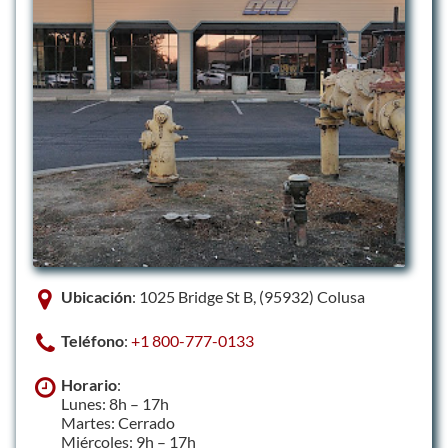
Ubicación
: 1025 Bridge St B, (95932) Colusa
Teléfono
:
+1 800-777-0133
Horario
:
Lunes: 8h – 17h
Martes: Cerrado
Miércoles: 9h – 17h