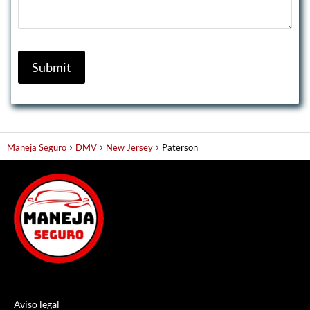
Maneja Seguro
DMV
New Jersey
Paterson
Aviso legal