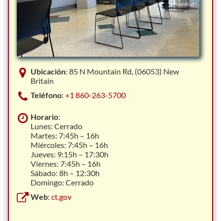
Ubicación
: 85 N Mountain Rd, (06053) New
Britain
Teléfono
:
+1 860-263-5700
Horario
:
Lunes: Cerrado
Martes: 7:45h – 16h
Miércoles: 7:45h – 16h
Jueves: 9:15h – 17:30h
Viernes: 7:45h – 16h
Sábado: 8h – 12:30h
Domingo: Cerrado
Web
:
ct.gov