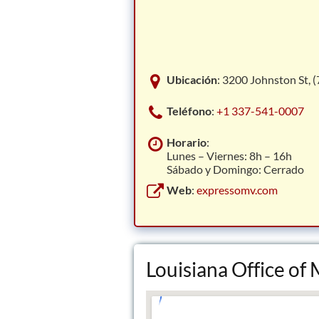
Ubicación
: 3200 Johnston St, 
Teléfono
:
+1 337-541-0007
Horario
:
Lunes – Viernes: 8h – 16h
Sábado y Domingo: Cerrado
Web
:
expressomv.com
Louisiana Office of