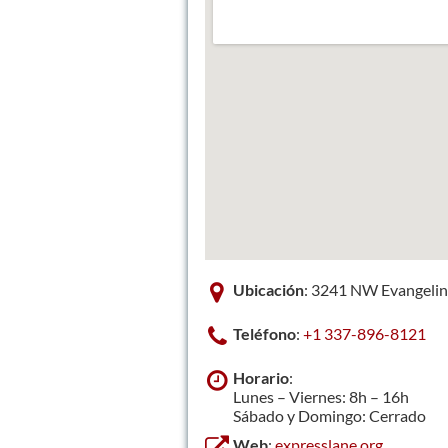
Ubicación
: 3241 NW Evangelin
Teléfono
:
+1 337-896-8121
Horario
:
Lunes – Viernes: 8h – 16h
Sábado y Domingo: Cerrado
Web
:
expresslane.org