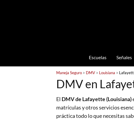
Escuelas
Señales
Maneja Seguro
DMV
Louisiana
Lafayett
DMV en Lafayett
El
DMV de Lafayette (Louisiana)
e
matrículas y otros servicios esenc
práctica todo lo que necesitas sab