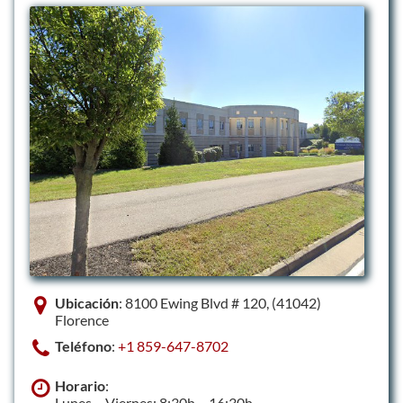
Ubicación
: 8100 Ewing Blvd # 120, (41042)
Florence
Teléfono
:
+1 859-647-8702
Horario
:
Lunes – Viernes: 8:30h – 16:30h