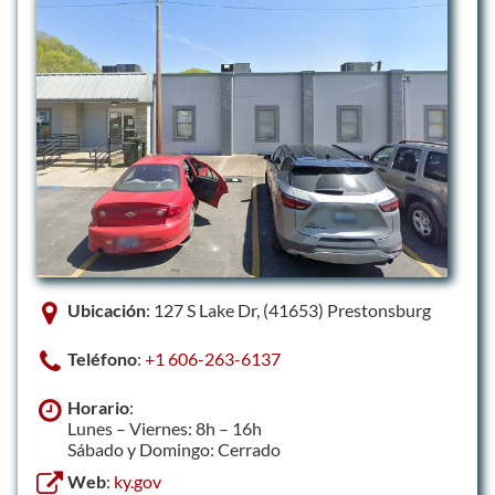
Ubicación
: 127 S Lake Dr, (41653) Prestonsburg
Teléfono
:
+1 606-263-6137
Horario
:
Lunes – Viernes: 8h – 16h
Sábado y Domingo: Cerrado
Web
:
ky.gov