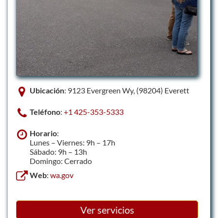
Ubicación
: 9123 Evergreen Wy, (98204) Everett
Teléfono
:
+1 425-353-5333
Horario
:
Lunes – Viernes: 9h – 17h
Sábado: 9h – 13h
Domingo: Cerrado
Web
:
wa.gov
Ver servicios