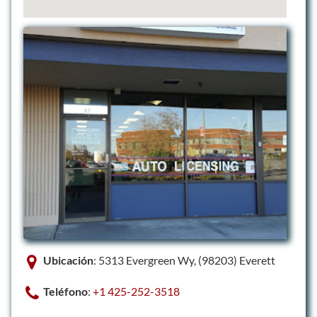
Ubicación
: 5313 Evergreen Wy, (98203) Everett
Teléfono
:
+1 425-252-3518