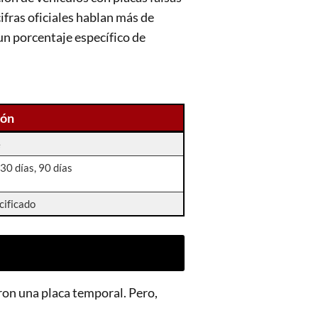
cifras oficiales hablan más de
un porcentaje específico de
ión
e
 30 días, 90 días
cificado
ron una placa temporal. Pero,