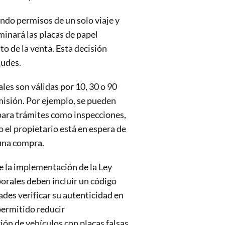
endo permisos de un solo viaje y
iminará las placas de papel
o de la venta. Esta decisión
audes.
ales son válidas por 10, 30 o 90
misión. Por ejemplo, se pueden
para trámites como inspecciones,
 el propietario está en espera de
una compra.
de la implementación de la Ley
orales deben incluir un código
des verificar su autenticidad en
permitido reducir
ción de vehículos con placas falsas