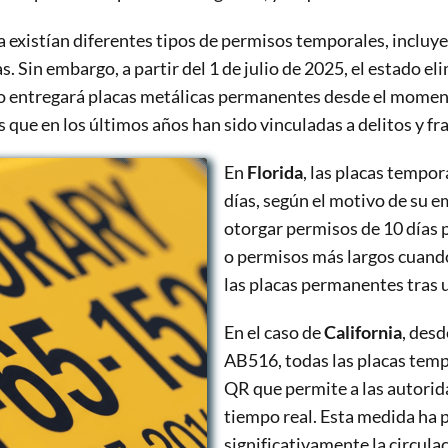
a existían diferentes tipos de permisos temporales, incluy
. Sin embargo, a partir del 1 de julio de 2025, el estado el
o entregará placas metálicas permanentes desde el moment
s que en los últimos años han sido vinculadas a delitos y fr
En
Florida
, las placas tempor
días, según el motivo de su e
otorgar permisos de 10 días 
o permisos más largos cuando
las placas permanentes tras 
En el caso de
California
, des
AB516, todas las placas temp
QR que permite a las autorida
tiempo real. Esta medida ha 
significativamente la circula